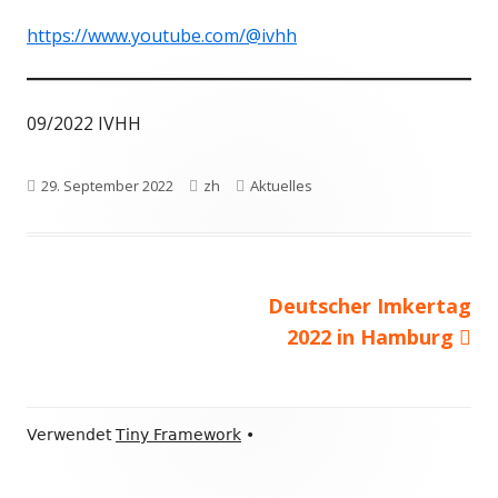
https://www.youtube.com/@ivhh
09/2022 IVHH
Veröffentlicht
Autor
Kategorien
29. September 2022
zh
Aktuelles
am
Nächster
Deutscher Imkertag
Beitragsnavigation
Beitrag
2022 in Hamburg
Footer
Verwendet
Tiny Framework
•
Inhalt