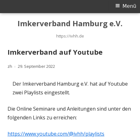
Primäres
Menü
Menü
Springe
Imkerverband Hamburg e.V.
zum
Inhalt
https://ivhh.de
Imkerverband auf Youtube
Autor
Veröffentlicht
zh
29. September 2022
am
Der Imkerverband Hamburg e.V. hat auf Youtube
zwei Playlists eingestellt.
Die Online Seminare und Anleitungen sind unter den
folgenden Links zu erreichen:
https://www.youtube.com/@ivhh/playlists