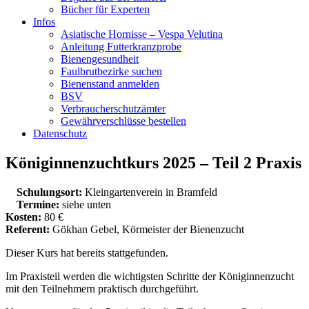
Bücher für Experten
Infos
Asiatische Hornisse – Vespa Velutina
Anleitung Futterkranzprobe
Bienengesundheit
Faulbrutbezirke suchen
Bienenstand anmelden
BSV
Verbraucherschutzämter
Gewährverschlüsse bestellen
Datenschutz
Königinnenzuchtkurs 2025 – Teil 2 Praxis
Schulungsort:
Kleingartenverein in Bramfeld
Termine:
siehe unten
Kosten:
80 €
Referent:
Gökhan Gebel, Körmeister der Bienenzucht
Dieser Kurs hat bereits stattgefunden.
Im Praxisteil werden die wichtigsten Schritte der Königinnenzucht
mit den Teilnehmern praktisch durchgeführt.