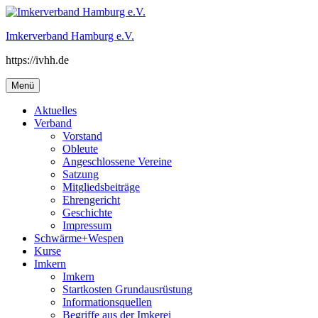
Springe
zum
Imkerverband Hamburg e.V.
Inhalt
https://ivhh.de
Primäres
Menü
Menü
Aktuelles
Verband
Vorstand
Obleute
Angeschlossene Vereine
Satzung
Mitgliedsbeiträge
Ehrengericht
Geschichte
Impressum
Schwärme+Wespen
Kurse
Imkern
Imkern
Startkosten Grundausrüstung
Informationsquellen
Begriffe aus der Imkerei